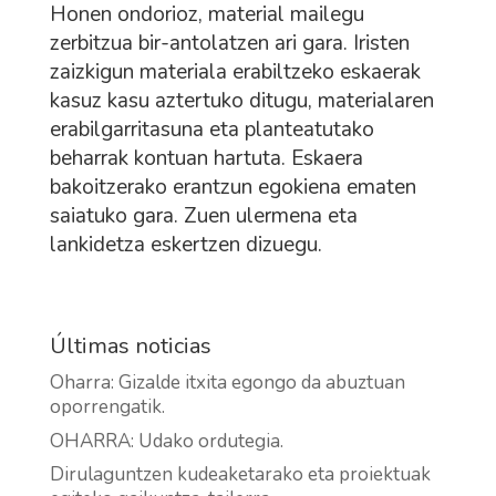
Honen ondorioz, material mailegu
zerbitzua bir-antolatzen ari gara. Iristen
zaizkigun materiala erabiltzeko eskaerak
kasuz kasu aztertuko ditugu, materialaren
erabilgarritasuna eta planteatutako
beharrak kontuan hartuta. Eskaera
bakoitzerako erantzun egokiena ematen
saiatuko gara. Zuen ulermena eta
lankidetza eskertzen dizuegu.
Últimas noticias
Oharra: Gizalde itxita egongo da abuztuan
oporrengatik.
OHARRA: Udako ordutegia.
Dirulaguntzen kudeaketarako eta proiektuak