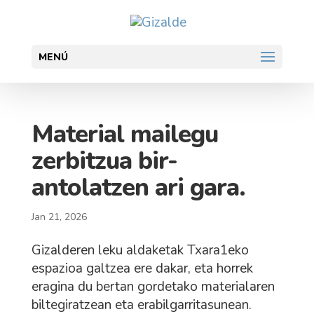
MENÚ
Material mailegu
zerbitzua bir-
antolatzen ari gara.
Jan 21, 2026
Gizalderen leku aldaketak Txara1eko
espazioa galtzea ere dakar, eta horrek
eragina du bertan gordetako materialaren
biltegiratzean eta erabilgarritasunean.