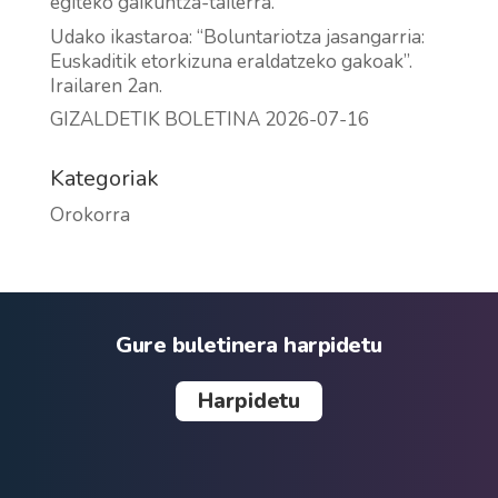
egiteko gaikuntza-tailerra.
Udako ikastaroa: “Boluntariotza jasangarria:
Euskaditik etorkizuna eraldatzeko gakoak”.
Irailaren 2an.
GIZALDETIK BOLETINA 2026-07-16
Kategoriak
Orokorra
Gure buletinera harpidetu
Harpidetu