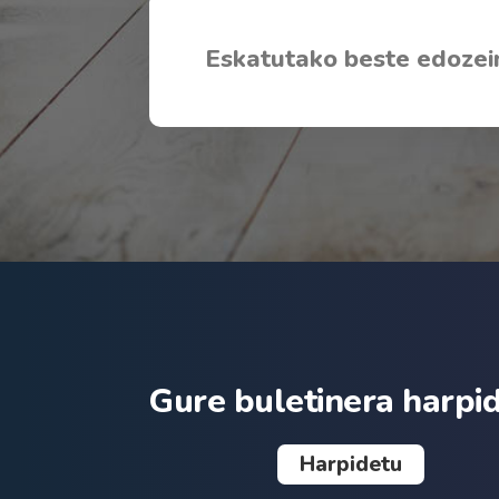
Eskatutako beste edozei
Gure buletinera harpi
Harpidetu