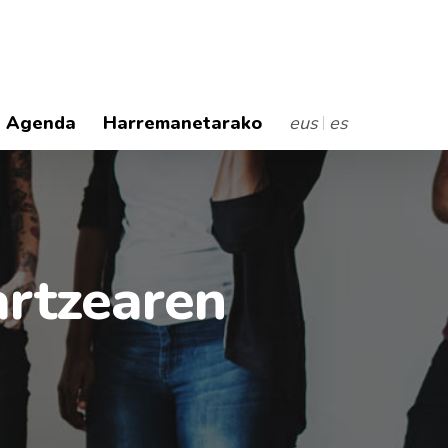
Agenda
Harremanetarako
eus
es
artzearen