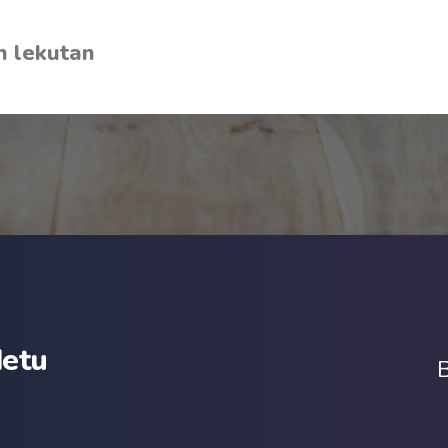
n lekutan
detu
B