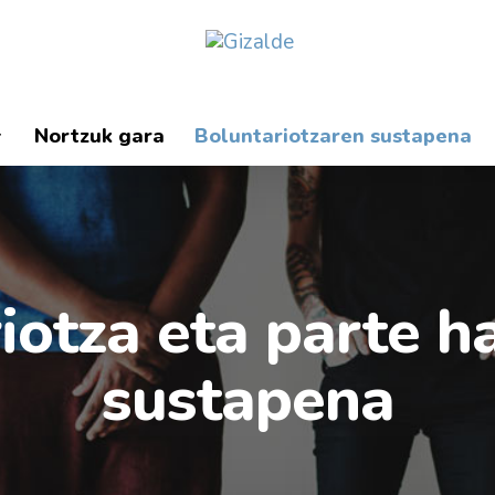
Nortzuk gara
Boluntariotzaren sustapena
iotza eta parte h
sustapena