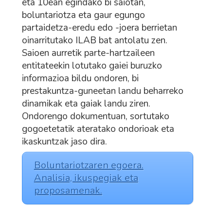
eta 10ean egindako bi saiotan,
boluntariotza eta gaur egungo
partaidetza-eredu edo -joera berrietan
oinarritutako ILAB bat antolatu zen.
Saioen aurretik parte-hartzaileen
entitateekin lotutako gaiei buruzko
informazioa bildu ondoren, bi
prestakuntza-guneetan landu beharreko
dinamikak eta gaiak landu ziren.
Ondorengo dokumentuan, sortutako
gogoetetatik ateratako ondorioak eta
ikaskuntzak jaso dira.
Boluntariotzaren egoera.
Analisia, ikuspegiak eta
proposamenak.