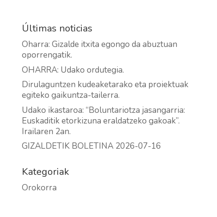
Últimas noticias
Oharra: Gizalde itxita egongo da abuztuan
oporrengatik.
OHARRA: Udako ordutegia.
Dirulaguntzen kudeaketarako eta proiektuak
egiteko gaikuntza-tailerra.
Udako ikastaroa: “Boluntariotza jasangarria:
Euskaditik etorkizuna eraldatzeko gakoak”.
Irailaren 2an.
GIZALDETIK BOLETINA 2026-07-16
Kategoriak
Orokorra