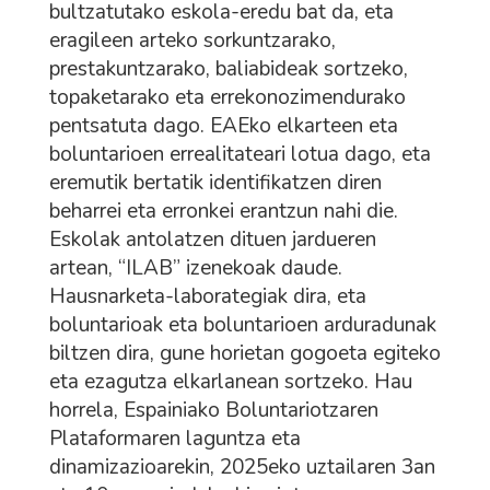
bultzatutako eskola-eredu bat da, eta
eragileen arteko sorkuntzarako,
prestakuntzarako, baliabideak sortzeko,
topaketarako eta errekonozimendurako
pentsatuta dago. EAEko elkarteen eta
boluntarioen errealitateari lotua dago, eta
eremutik bertatik identifikatzen diren
beharrei eta erronkei erantzun nahi die.
Eskolak antolatzen dituen jardueren
artean, “ILAB” izenekoak daude.
Hausnarketa-laborategiak dira, eta
boluntarioak eta boluntarioen arduradunak
biltzen dira, gune horietan gogoeta egiteko
eta ezagutza elkarlanean sortzeko. Hau
horrela, Espainiako Boluntariotzaren
Plataformaren laguntza eta
dinamizazioarekin, 2025eko uztailaren 3an