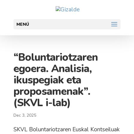
MENÚ
“Boluntariotzaren
egoera. Analisia,
ikuspegiak eta
proposamenak”.
(SKVL i-lab)
Dec 3, 2025
SKVL Boluntariotzaren Euskal Kontseiluak