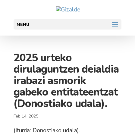
MENÚ
2025 urteko
dirulaguntzen deialdia
irabazi asmorik
gabeko entitateentzat
(Donostiako udala).
Feb 14, 2025
(Iturria: Donostiako udala).