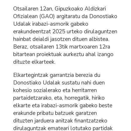
Otsailaren 12an, Gipuzkoako Aldizkari
Ofizialean (GAO) argitaratu da Donostiako
Udalak irabazi-asmorik gabeko
erakundeentzat 2025 urteko dirulaguntzen
hainbat deialdi jasotzen dituen albistea.
Beraz, otsailaren 13tik martxoaren 12ra
bitartean proiektuak aurkeztu ahal izango
dituzte elkarteek.
Elkartegintzak garrantzia berezia du
Donostiako Udalak sustatu nahi duen
kohesio sozialerako eta herritarren
partaidetzarako, eta, horregatik, hiriko
elkarte eta irabazi-asmorik gabeko beste
erakunde pribatu batzuek garatzen
dituzten jarduera anitzak finantzatzeko
dirulaguntzak emateari lotutako partidak