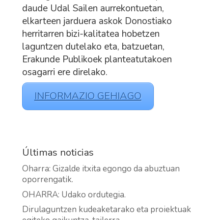
daude Udal Sailen aurrekontuetan,
elkarteen jarduera askok Donostiako
herritarren bizi-kalitatea hobetzen
laguntzen dutelako eta, batzuetan,
Erakunde Publikoek planteatutakoen
osagarri ere direlako.
INFORMAZIO GEHIAGO
Últimas noticias
Oharra: Gizalde itxita egongo da abuztuan
oporrengatik.
OHARRA: Udako ordutegia.
Dirulaguntzen kudeaketarako eta proiektuak