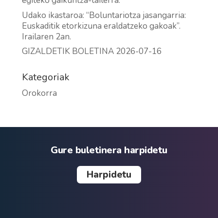
egiteko gaikuntza-tailerra.
Udako ikastaroa: “Boluntariotza jasangarria:
Euskaditik etorkizuna eraldatzeko gakoak”.
Irailaren 2an.
GIZALDETIK BOLETINA 2026-07-16
Kategoriak
Orokorra
Gure buletinera harpidetu
Harpidetu