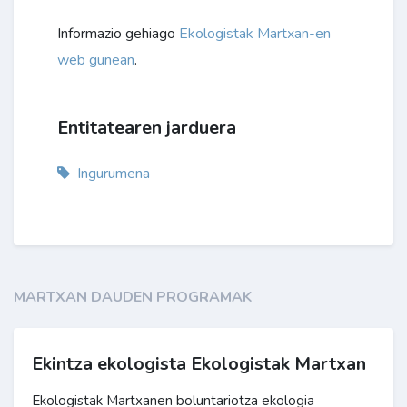
Informazio gehiago
Ekologistak Martxan-en
web gunean
.
Entitatearen jarduera
Ingurumena
MARTXAN DAUDEN PROGRAMAK
Ekintza ekologista Ekologistak Martxan
Ekologistak Martxanen boluntariotza ekologia