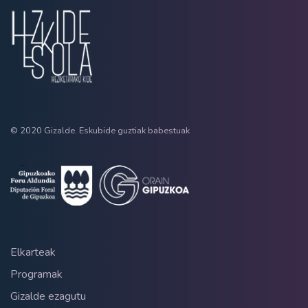
© 2020 Gizalde. Eskubide guztiak babestuak
Elkarteak
Programak
Gizalde ezagutu