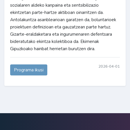
sozialaren aldeko kanpaina eta sentsibilizazio
ekintzetan parte-hartze aktiboan oinarritzen da.
Antolakuntza asanblearioan garatzen da, boluntarioek
proiektuen definizioan eta gauzatzean parte hartuz.
Gizarte-eraldaketara eta ingurumenaren defentsara
bideratutako ekintza kolektiboa da. Ekimenak
Gipuzkoako hainbat herrietan burutzen dira.
2026-04-01
Programa ikusi