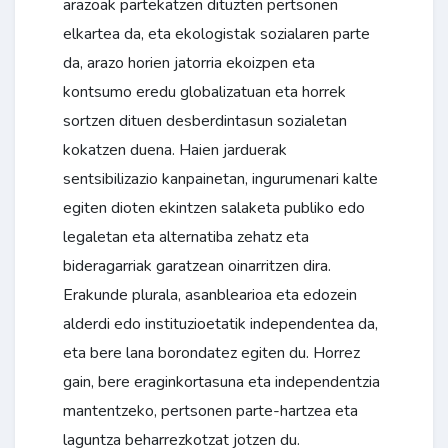
arazoak partekatzen dituzten pertsonen
elkartea da, eta ekologistak sozialaren parte
da, arazo horien jatorria ekoizpen eta
kontsumo eredu globalizatuan eta horrek
sortzen dituen desberdintasun sozialetan
kokatzen duena. Haien jarduerak
sentsibilizazio kanpainetan, ingurumenari kalte
egiten dioten ekintzen salaketa publiko edo
legaletan eta alternatiba zehatz eta
bideragarriak garatzean oinarritzen dira.
Erakunde plurala, asanblearioa eta edozein
alderdi edo instituzioetatik independentea da,
eta bere lana borondatez egiten du. Horrez
gain, bere eraginkortasuna eta independentzia
mantentzeko, pertsonen parte-hartzea eta
laguntza beharrezkotzat jotzen du.