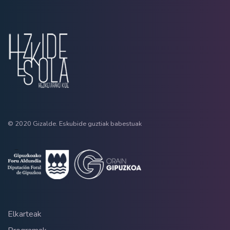
© 2020 Gizalde. Eskubide guztiak babestuak
Elkarteak