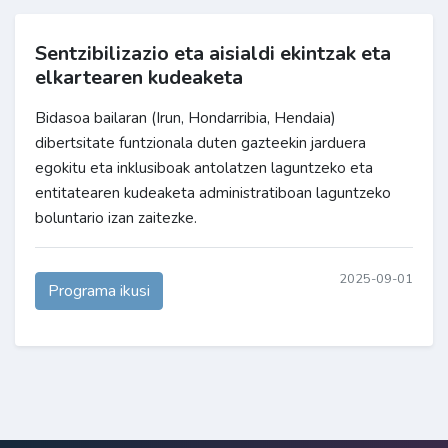
Sentzibilizazio eta aisialdi ekintzak eta
elkartearen kudeaketa
Bidasoa bailaran (Irun, Hondarribia, Hendaia)
dibertsitate funtzionala duten gazteekin jarduera
egokitu eta inklusiboak antolatzen laguntzeko eta
entitatearen kudeaketa administratiboan laguntzeko
boluntario izan zaitezke.
2025-09-01
Programa ikusi