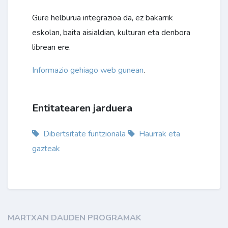
Gure helburua integrazioa da, ez bakarrik
eskolan, baita aisialdian, kulturan eta denbora
librean ere.
Informazio gehiago web gunean
.
Entitatearen jarduera
Dibertsitate funtzionala
Haurrak eta
gazteak
MARTXAN DAUDEN PROGRAMAK