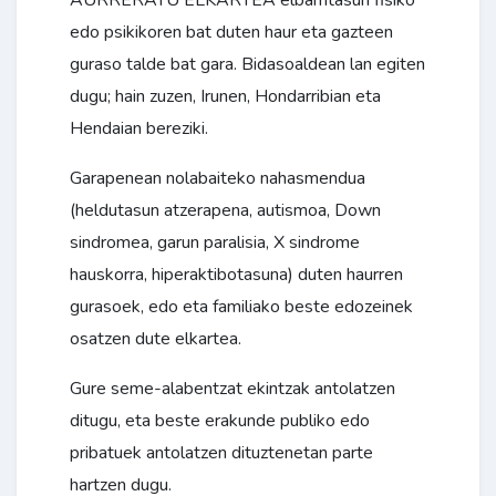
AURRERATU ELKARTEA elbarritasun fisiko
edo psikikoren bat duten haur eta gazteen
guraso talde bat gara. Bidasoaldean lan egiten
dugu; hain zuzen, Irunen, Hondarribian eta
Hendaian bereziki.
Garapenean nolabaiteko nahasmendua
(heldutasun atzerapena, autismoa, Down
sindromea, garun paralisia, X sindrome
hauskorra, hiperaktibotasuna) duten haurren
gurasoek, edo eta familiako beste edozeinek
osatzen dute elkartea.
Gure seme-alabentzat ekintzak antolatzen
ditugu, eta beste erakunde publiko edo
pribatuek antolatzen dituztenetan parte
hartzen dugu.