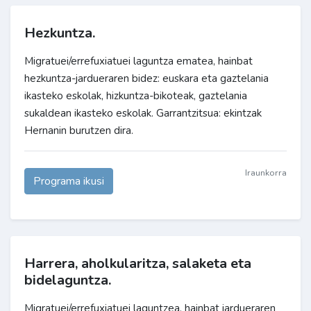
Hezkuntza.
Migratuei/errefuxiatuei laguntza ematea, hainbat
hezkuntza-jardueraren bidez: euskara eta gaztelania
ikasteko eskolak, hizkuntza-bikoteak, gaztelania
sukaldean ikasteko eskolak. Garrantzitsua: ekintzak
Hernanin burutzen dira.
Iraunkorra
Programa ikusi
Harrera, aholkularitza, salaketa eta
bidelaguntza.
Migratuei/errefuxiatuei laguntzea, hainbat jardueraren