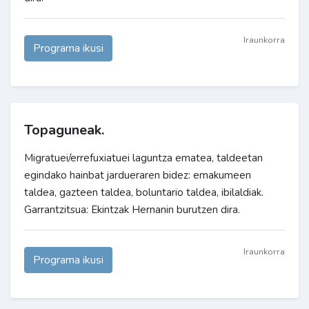
Iraunkorra
Programa ikusi
Topaguneak.
Migratuei/errefuxiatuei laguntza ematea, taldeetan
egindako hainbat jardueraren bidez: emakumeen
taldea, gazteen taldea, boluntario taldea, ibilaldiak.
Garrantzitsua: Ekintzak Hernanin burutzen dira.
Iraunkorra
Programa ikusi