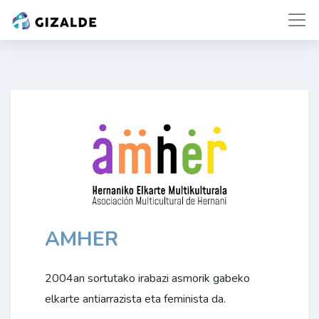
AMHER
2004an sortutako irabazi asmorik gabeko
elkarte antiarrazista eta feminista da.