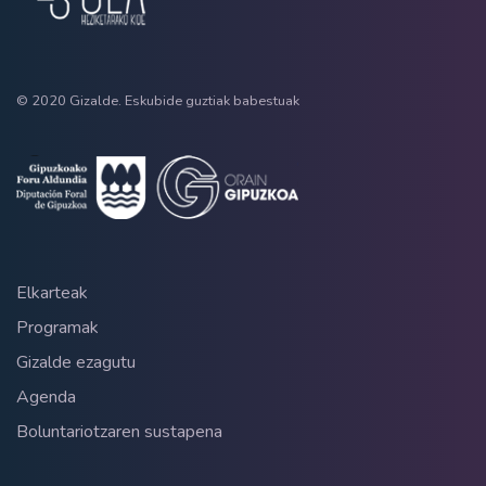
© 2020 Gizalde. Eskubide guztiak babestuak
Elkarteak
Programak
Gizalde ezagutu
Agenda
Boluntariotzaren sustapena