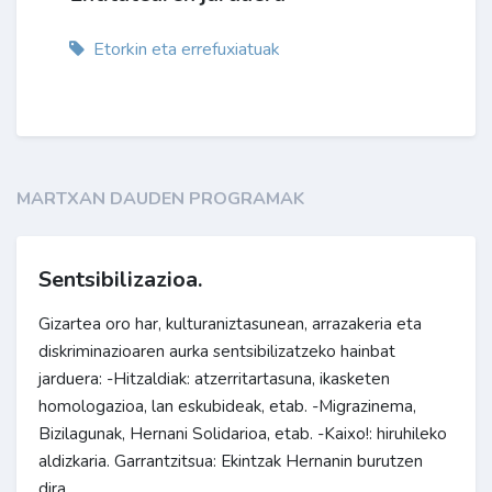
Etorkin eta errefuxiatuak
MARTXAN DAUDEN PROGRAMAK
Sentsibilizazioa.
Gizartea oro har, kulturaniztasunean, arrazakeria eta
diskriminazioaren aurka sentsibilizatzeko hainbat
jarduera: -Hitzaldiak: atzerritartasuna, ikasketen
homologazioa, lan eskubideak, etab. -Migrazinema,
Bizilagunak, Hernani Solidarioa, etab. -Kaixo!: hiruhileko
aldizkaria. Garrantzitsua: Ekintzak Hernanin burutzen
dira.