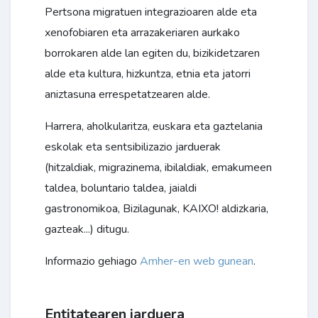
Pertsona migratuen integrazioaren alde eta
xenofobiaren eta arrazakeriaren aurkako
borrokaren alde lan egiten du, bizikidetzaren
alde eta kultura, hizkuntza, etnia eta jatorri
aniztasuna errespetatzearen alde.
Harrera, aholkularitza, euskara eta gaztelania
eskolak eta sentsibilizazio jarduerak
(hitzaldiak, migrazinema, ibilaldiak, emakumeen
taldea, boluntario taldea, jaialdi
gastronomikoa, Bizilagunak, KAIXO! aldizkaria,
gazteak...) ditugu.
Informazio gehiago
Amher-en web gunean
.
Entitatearen jarduera