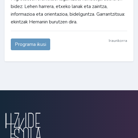
bidez: Lehen harrera, etxeko lanak eta zaintza,
informazioa eta orientazioa, bidelguntza. Garrantzitsua:
ekintzak Hernanin burutzen dira.
Iraunkorra
Programa ikusi