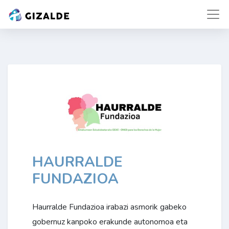
HAURRALDE
FUNDAZIOA
Haurralde Fundazioa irabazi asmorik gabeko
gobernuz kanpoko erakunde autonomoa eta