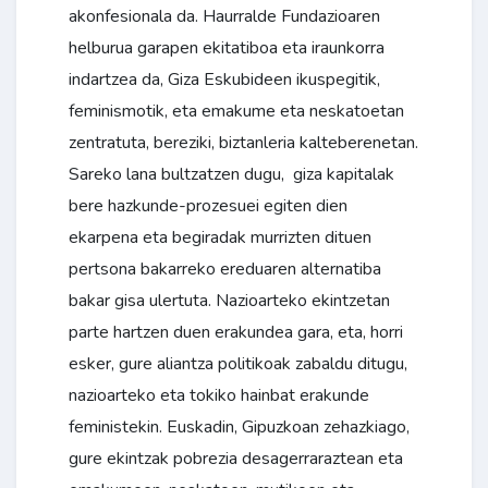
akonfesionala da. Haurralde Fundazioaren
helburua garapen ekitatiboa eta iraunkorra
indartzea da, Giza Eskubideen ikuspegitik,
feminismotik, eta emakume eta neskatoetan
zentratuta, bereziki, biztanleria kalteberenetan.
Sareko lana bultzatzen dugu, giza kapitalak
bere hazkunde-prozesuei egiten dien
ekarpena eta begiradak murrizten dituen
pertsona bakarreko ereduaren alternatiba
bakar gisa ulertuta. Nazioarteko ekintzetan
parte hartzen duen erakundea gara, eta, horri
esker, gure aliantza politikoak zabaldu ditugu,
nazioarteko eta tokiko hainbat erakunde
feministekin. Euskadin, Gipuzkoan zehazkiago,
gure ekintzak pobrezia desagerraraztean eta