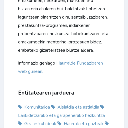
emakumeen, neskatoen, mutikoen eta
biztanleria ahularen bizi-baldintzak hobetzen
laguntzean oinarritzen dira, sentsibilizazioaren,
prestakuntza-programen, indarkerien
prebentzioaren, hezkuntza-hobekuntzaren eta
emakumeekin mentoring-prozesuen bidez,
erabateko gizarteratzea bilatze aldera.
Informazio gehiago
Haurralde Fundazioaren
web gunean.
Entitatearen jarduera
Komunitarioa
Aisialdia eta astialdia
Lankidetzarako eta garapenerako hezkuntza
Giza eskubideak
Haurrak eta gazteak