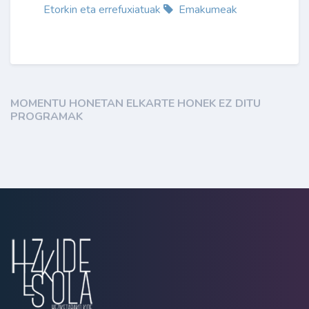
Etorkin eta errefuxiatuak
Emakumeak
MOMENTU HONETAN ELKARTE HONEK EZ DITU
PROGRAMAK