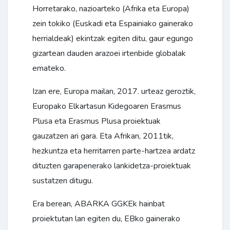
Horretarako, nazioarteko (Afrika eta Europa)
zein tokiko (Euskadi eta Espainiako gainerako
herrialdeak) ekintzak egiten ditu, gaur egungo
gizartean dauden arazoei irtenbide globalak
emateko.
Izan ere, Europa mailan, 2017. urteaz geroztik,
Europako Elkartasun Kidegoaren Erasmus
Plusa eta Erasmus Plusa proiektuak
gauzatzen ari gara. Eta Afrikan, 2011tik,
hezkuntza eta herritarren parte-hartzea ardatz
dituzten garapenerako lankidetza-proiektuak
sustatzen ditugu.
Era berean, ABARKA GGKEk hainbat
proiektutan lan egiten du, EBko gainerako