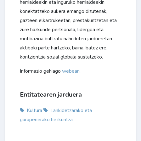
herrialdeekin eta inguruko herrialdeekin
konektatzeko aukera emango dizutenak,
gazteen elkartrukeetan, prestakuntzetan eta
zure hazkunde pertsonala, lidergoa eta
motibazioa bultzatu nahi duten jardueretan
aktiboki parte hartzeko, baina, batez ere,
kontzientzia sozial globala sustatzeko.
Informazio gehiago
webean.
Entitatearen jarduera
Kultura
Lankidetzarako eta
garapenerako hezkuntza