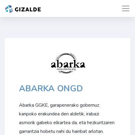
ABARKA ONGD
Abarka GGKE, garapenerako gobernuz
kanpoko erakundea den aldetik, irabazi
asmorik gabeko elkartea da, eta hezkuntzaren
garrantzia hobetu nahi du hainbat arlotan.