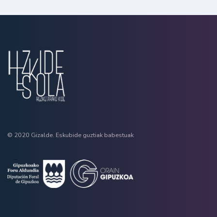
© 2020 Gizalde. Eskubide guztiak babestuak