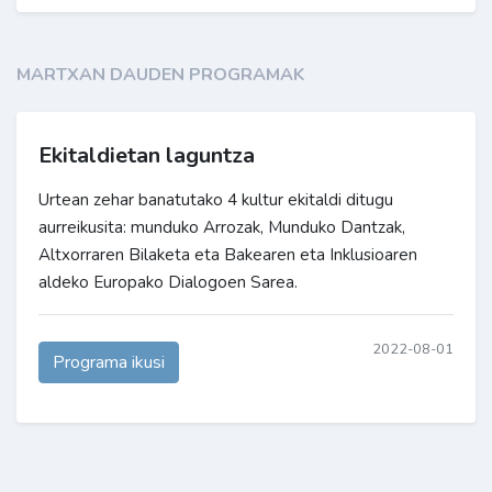
MARTXAN DAUDEN PROGRAMAK
Ekitaldietan laguntza
Urtean zehar banatutako 4 kultur ekitaldi ditugu
aurreikusita: munduko Arrozak, Munduko Dantzak,
Altxorraren Bilaketa eta Bakearen eta Inklusioaren
aldeko Europako Dialogoen Sarea.
2022-08-01
Programa ikusi