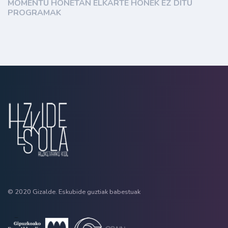
MOMENTU HONETAN ELKARTE HONEK EZ DITU
PROGRAMAK
© 2020 Gizalde. Eskubide guztiak babestuak