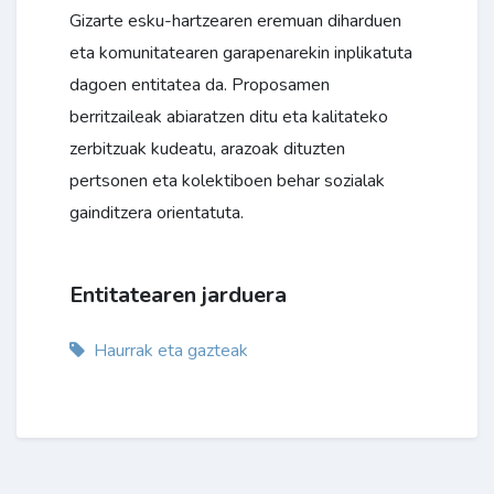
Gizarte esku-hartzearen eremuan diharduen
eta komunitatearen garapenarekin inplikatuta
dagoen entitatea da. Proposamen
berritzaileak abiaratzen ditu eta kalitateko
zerbitzuak kudeatu, arazoak dituzten
pertsonen eta kolektiboen behar sozialak
gainditzera orientatuta.
Entitatearen jarduera
Haurrak eta gazteak