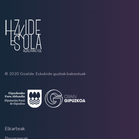
© 2020 Gizalde. Eskubide guztiak babestuak
Elkarteak
Programak