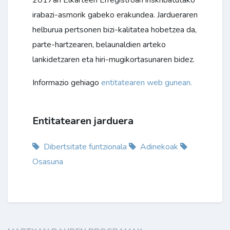
2017an Elkarteen Erregistroan inskribatutako
irabazi-asmorik gabeko erakundea. Jardueraren
helburua pertsonen bizi-kalitatea hobetzea da,
parte-hartzearen, belaunaldien arteko
lankidetzaren eta hiri-mugikortasunaren bidez.
Informazio gehiago
entitatearen web gunean.
Entitatearen jarduera
Dibertsitate funtzionala
Adinekoak
Osasuna