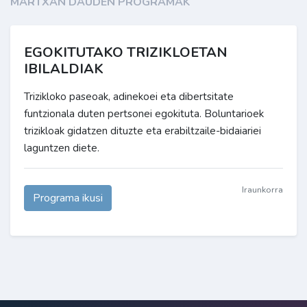
MARTXAN DAUDEN PROGRAMAK
EGOKITUTAKO TRIZIKLOETAN
IBILALDIAK
Trizikloko paseoak, adinekoei eta dibertsitate
funtzionala duten pertsonei egokituta. Boluntarioek
trizikloak gidatzen dituzte eta erabiltzaile-bidaiariei
laguntzen diete.
Iraunkorra
Programa ikusi