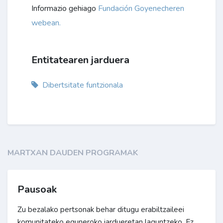
Informazio gehiago
Fundación Goyenecheren
webean.
Entitatearen jarduera
Dibertsitate funtzionala
MARTXAN DAUDEN PROGRAMAK
Pausoak
Zu bezalako pertsonak behar ditugu erabiltzaileei
komunitateko eguneroko jardueretan laguntzeko. Ez