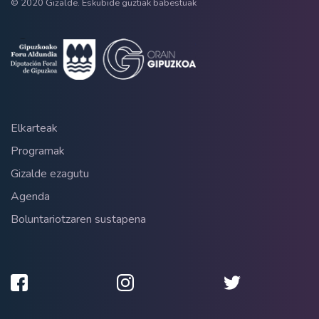
© 2020 Gizalde. Eskubide guztiak babestuak
Elkarteak
Programak
Gizalde ezagutu
Agenda
Boluntariotzaren sustapena