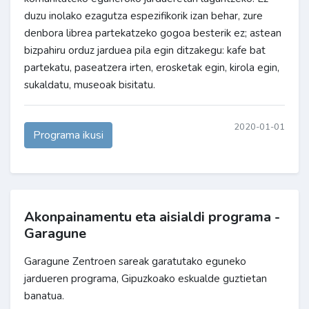
duzu inolako ezagutza espezifikorik izan behar, zure
denbora librea partekatzeko gogoa besterik ez; astean
bizpahiru orduz jarduea pila egin ditzakegu: kafe bat
partekatu, paseatzera irten, erosketak egin, kirola egin,
sukaldatu, museoak bisitatu.
2020-01-01
Programa ikusi
Akonpainamentu eta aisialdi programa -
Garagune
Garagune Zentroen sareak garatutako eguneko
jardueren programa, Gipuzkoako eskualde guztietan
banatua.