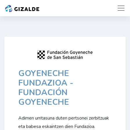
GOYENECHE
FUNDAZIOA -
FUNDACIÓN
GOYENECHE
Adimen urritasuna duten pertsonei zerbitzuak
eta babesa eskaintzen dien Fundazioa.