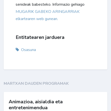
senideak babesteko. Informazio gehiago
MUGARIK GABEKO ARINGARRIAK
elkartearen web gunean.
Entitatearen jarduera
Osasuna
MARTXAN DAUDEN PROGRAMAK
Animazioa, aisialdia eta
entretenimendua