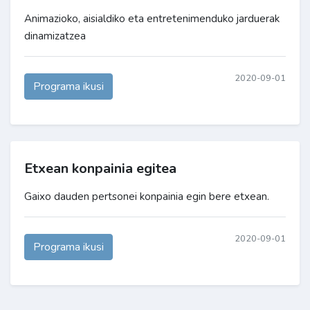
Animazioko, aisialdiko eta entretenimenduko jarduerak
dinamizatzea
2020-09-01
Programa ikusi
Etxean konpainia egitea
Gaixo dauden pertsonei konpainia egin bere etxean.
2020-09-01
Programa ikusi