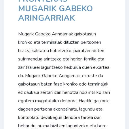
MUGARIK GABEKO
ARINGARRIAK
Mugarik Gabeko Aringarriak gaixotasun
kroniko eta terminalak dituzten pertsonen
bizitza kalitatea hobetzeko, pairatzen duten
sufrimendua arintzeko eta horien familia eta
zaintzaileei laguntzeko helburua duen elkartea
da. Mugarik Gabeko Aringarriak-ek uste du
gaixotasun baten fase kroniko edo terminalak
ez daukala zertan izan heriotza noiz iritsiko zain
egotera mugatutako denbora. Haatik, gaixorik
dagoen pertsona akonpainatu, lagundu eta
kontsolatu dezakegun denbora tartea izan
behar du, oraina bizitzen laguntzeko eta bere