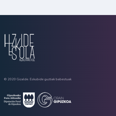
© 2020 Gizalde. Eskubide guztiak babestuak