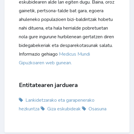
eskubidearen alde lan egiten dugu. Baina, oroz
gainetik, pertsona-talde bat gara, egoera
ahuleneko populazioen bizi-baldintzak hobetu
nahi dituena, eta hala herrialde pobretuetan
nola gure ingurune hurbilenean gertatzen diren
bidegabekeriak eta desparekotasunak salatu.
Informazio gehiago
Medicus Mundi
Gipuzkoaren web gunean.
Entitatearen jarduera
Lankidetzarako eta garapenerako
hezkuntza
Giza eskubideak
Osasuna