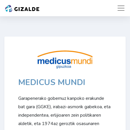
MEDICUS MUNDI
Garapenerako gobernuz kanpoko erakunde
bat gara (GGKE), irabazi-asmorik gabekoa, eta
independentea, erlijioaren zein politikaren
aldetik, eta 1974az geroztik osasunaren