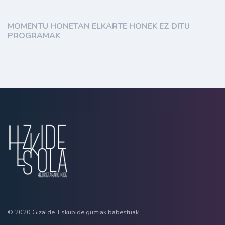
MOMENTU HONETAN ELKARTE HONEK EZ DITU
PROGRAMAK
© 2020 Gizalde. Eskubide guztiak babestuak