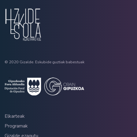
© 2020 Gizalde. Eskubide guztiak babestuak
Elkarteak
Programak
Gizalde ezagutu