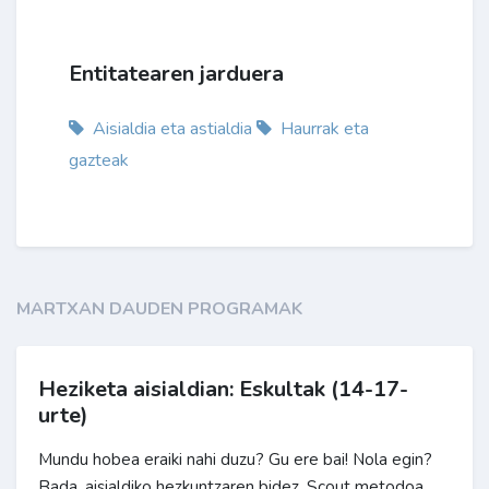
Entitatearen jarduera
Aisialdia eta astialdia
Haurrak eta
gazteak
MARTXAN DAUDEN PROGRAMAK
Heziketa aisialdian: Eskultak (14-17-
urte)
Mundu hobea eraiki nahi duzu? Gu ere bai! Nola egin?
Bada, aisialdiko hezkuntzaren bidez, Scout metodoa