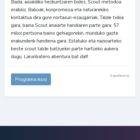
Bada, aisialdiko hezkuntzaren bidez, Scout metodoa
erabiliz. Balioak, konpromisoa eta naturarekiko
kontaktua dira gure nortasun-ezaugarriak. Talde txikia
gara, baina Scout anaiarte handiaren parte gara. 57
milioi pertsona baino gehiagorekin, munduko gazte
erakunderik handiena gara. Estatuko eta nazioarteko
beste scout talde batzuekin parte hartzeko aukera
dugu. Larunbatero abentura bat da!!!
Iraunkorra
Programa ikusi