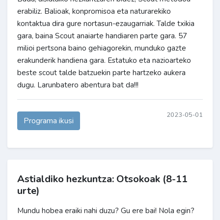
erabiliz. Balioak, konpromisoa eta naturarekiko
kontaktua dira gure nortasun-ezaugarriak. Talde txikia
gara, baina Scout anaiarte handiaren parte gara. 57
milioi pertsona baino gehiagorekin, munduko gazte
erakunderik handiena gara. Estatuko eta nazioarteko
beste scout talde batzuekin parte hartzeko aukera
dugu. Larunbatero abentura bat da!!!
2023-05-01
Programa ikusi
Astialdiko hezkuntza: Otsokoak (8-11
urte)
Mundu hobea eraiki nahi duzu? Gu ere bai! Nola egin?