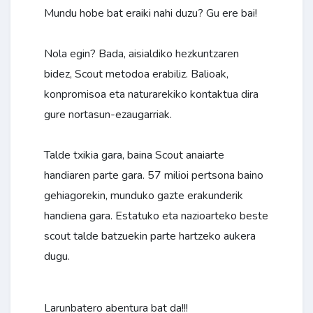
Mundu hobe bat eraiki nahi duzu? Gu ere bai!
Nola egin? Bada, aisialdiko hezkuntzaren
bidez, Scout metodoa erabiliz. Balioak,
konpromisoa eta naturarekiko kontaktua dira
gure nortasun-ezaugarriak.
Talde txikia gara, baina Scout anaiarte
handiaren parte gara. 57 milioi pertsona baino
gehiagorekin, munduko gazte erakunderik
handiena gara. Estatuko eta nazioarteko beste
scout talde batzuekin parte hartzeko aukera
dugu.
Larunbatero abentura bat da!!!