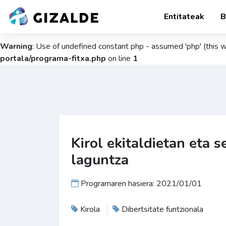
Entitateak
B
Warning
: Use of undefined constant php - assumed 'php' (this wi
portala/programa-fitxa.php
on line
1
Kirol ekitaldietan eta s
laguntza
Programaren hasiera: 2021/01/01
Kirola
Dibertsitate funtzionala