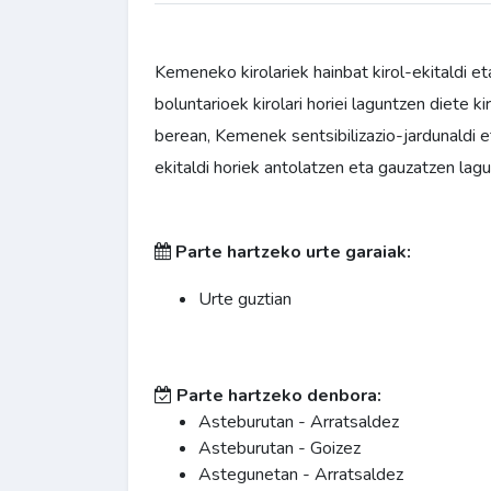
Kemeneko kirolariek hainbat kirol-ekitaldi et
boluntarioek kirolari horiei laguntzen diete k
berean, Kemenek sentsibilizazio-jardunaldi e
ekitaldi horiek antolatzen eta gauzatzen lag
Parte hartzeko urte garaiak:
Urte guztian
Parte hartzeko denbora:
Asteburutan - Arratsaldez
Asteburutan - Goizez
Astegunetan - Arratsaldez