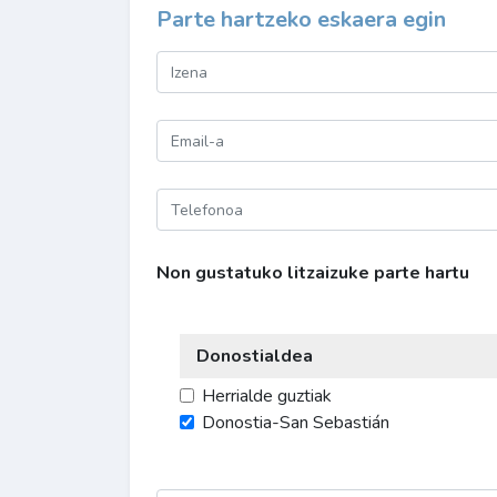
Parte hartzeko eskaera egin
Non gustatuko litzaizuke parte hartu
Donostialdea
Herrialde guztiak
Donostia-San Sebastián