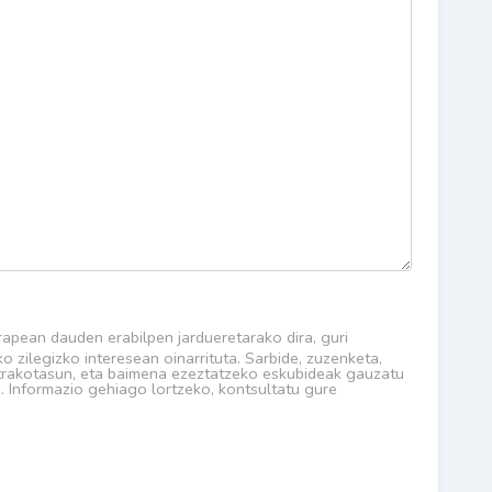
apean dauden erabilpen jardueretarako dira, guri
 zilegizko interesean oinarrituta. Sarbide, zuzenketa,
ntrakotasun, eta baimena ezeztatzeko eskubideak gauzatu
. Informazio gehiago lortzeko, kontsultatu gure