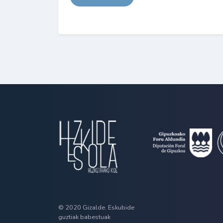
© 2020 Gizalde. Eskubide
guztiak babestuak