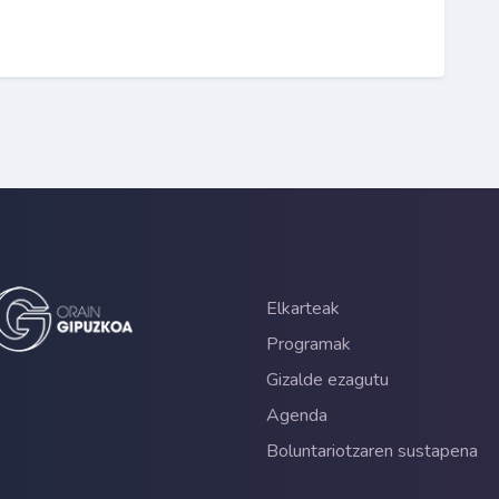
Elkarteak
Programak
Gizalde ezagutu
Agenda
Boluntariotzaren sustapena