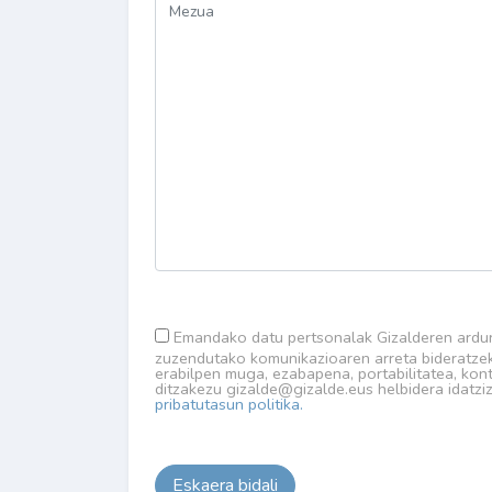
Emandako datu pertsonalak Gizalderen ardur
zuzendutako komunikazioaren arreta bideratzeko
erabilpen muga, ezabapena, portabilitatea, ko
ditzakezu gizalde@gizalde.eus helbidera idatziz
pribatutasun politika.
Eskaera bidali