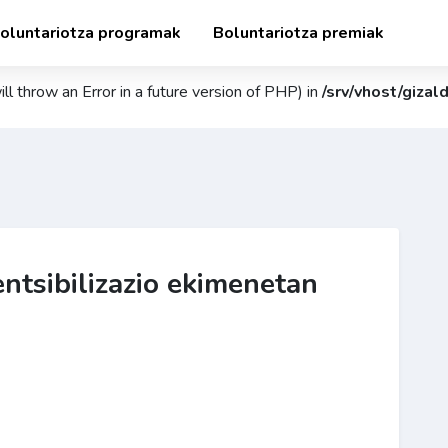
oluntariotza programak
Boluntariotza premiak
ll throw an Error in a future version of PHP) in
/srv/vhost/giza
entsibilizazio ekimenetan