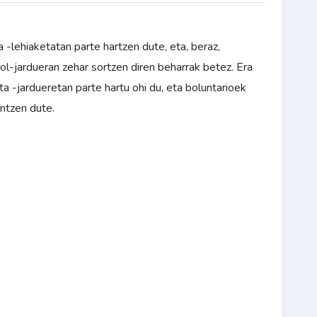
a -lehiaketatan parte hartzen dute, eta, beraz,
irol-jardueran zehar sortzen diren beharrak betez. Era
ta -jardueretan parte hartu ohi du, eta boluntarioek
untzen dute.