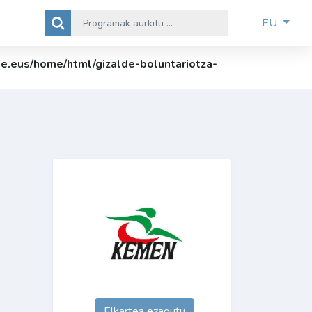
EU
lde.eus/home/html/gizalde-boluntariotza-
Elkartea ezagutu