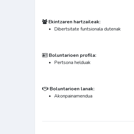
Ekintzaren hartzaileak:
Dibertsitate funtsionala dutenak
Boluntarioen profila:
Pertsona helduak
Boluntarioen lanak:
Akonpainamendua