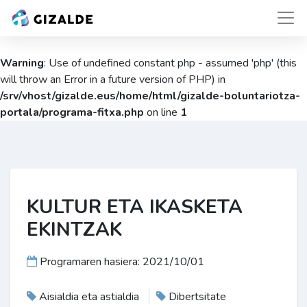
Warning
: Use of undefined constant php - assumed 'php' (this
will throw an Error in a future version of PHP) in
/srv/vhost/gizalde.eus/home/html/gizalde-boluntariotza-
portala/programa-fitxa.php
on line
1
KULTUR ETA IKASKETA
EKINTZAK
Programaren hasiera: 2021/10/01
Aisialdia eta astialdia
Dibertsitate