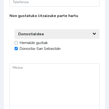
Non gustatuko litzaizuke parte hartu
Donostialdea
Herrialde guztiak
Donostia-San Sebastián