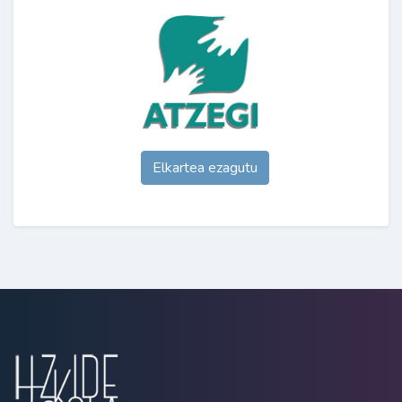
Elkartea ezagutu