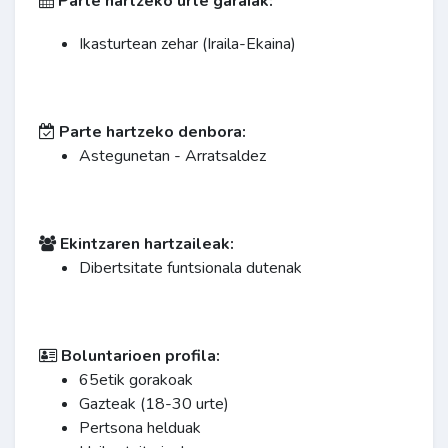
Parte hartzeko urte garaiak:
Ikasturtean zehar (Iraila-Ekaina)
Parte hartzeko denbora:
Astegunetan - Arratsaldez
Ekintzaren hartzaileak:
Dibertsitate funtsionala dutenak
Boluntarioen profila:
65etik gorakoak
Gazteak (18-30 urte)
Pertsona helduak