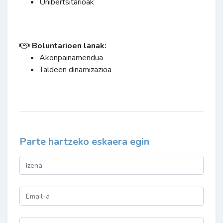
Unibertsitarioak
Boluntarioen lanak:
Akonpainamendua
Taldeen dinamizazioa
Parte hartzeko eskaera egin