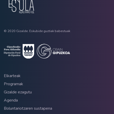
© 2020 Gizalde. Eskubide guztiak babestuak
Elkarteak
Programak
Gizalde ezagutu
Agenda
Boluntariotzaren sustapena