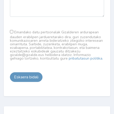
Emandako datu pertsonalak Gizalderen ardurapean
dauden erabilpen jardueretarako dira, guri zuzendutako
komunikazioaren arreta bideratzeko zilegizko interesean
oinarrituta. Sarbide, zuzenketa, erabilpen muga,
ezabapena, portabilitatea, kontrakotasun, eta baimena
ezeztatzeko eskubideak gauzatu ditzakezu
gizalde@gizalde.eus helbidera idatziz. Informazio
gehiago lortzeko, kontsultatu gure
pribatutasun politika.
Eskaera bidali