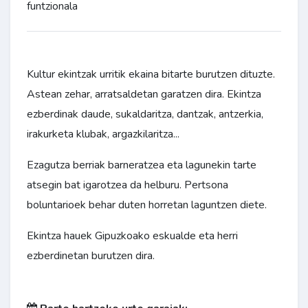
funtzionala
Kultur ekintzak urritik ekaina bitarte burutzen dituzte.
Astean zehar, arratsaldetan garatzen dira. Ekintza
ezberdinak daude, sukaldaritza, dantzak, antzerkia,
irakurketa klubak, argazkilaritza...
Ezagutza berriak barneratzea eta lagunekin tarte
atsegin bat igarotzea da helburu. Pertsona
boluntarioek behar duten horretan laguntzen diete.
Ekintza hauek Gipuzkoako eskualde eta herri
ezberdinetan burutzen dira.